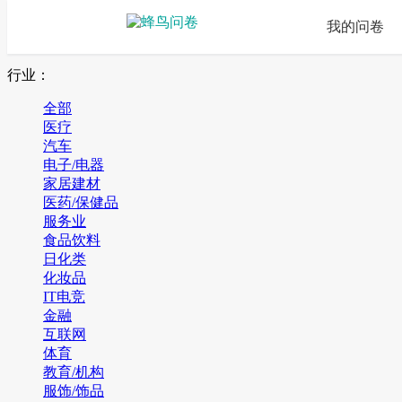
我的问卷
行业：
全部
医疗
汽车
电子/电器
家居建材
医药/保健品
服务业
食品饮料
日化类
化妆品
IT电竞
金融
互联网
体育
教育/机构
服饰/饰品