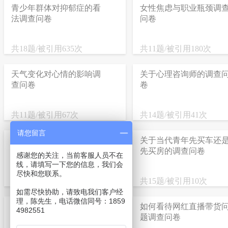
青少年群体对抑郁症的看
女性焦虑与职业瓶颈调
法调查问卷
问卷
共18题/被引用635次
共11题/被引用180次
天气变化对心情的影响调
关于心理咨询师的调查
查问卷
卷
共11题/被引用67次
共14题/被引用41次
请您留言
广州交通拥堵问题调查问
关于当代青年先买车还
卷
先买房的调查问卷
感谢您的关注，当前客服人员不在
线，请填写一下您的信息，我们会
尽快和您联系。
共14题/被引用8次
共15题/被引用10次
如需尽快协助，请致电我们客户经
理，陈先生，电话微信同号：1859
微博热搜对于社会热点新
如何看待网红直播带货
4982551
闻的影响的调查问卷
题调查问卷