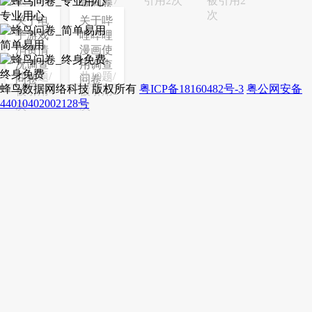
被引用3
被引用7
引用2次
被引用2
查问卷
次
次
次
专业用心
关于电
关于哔
子游戏
哩哔哩
简单易用
消费情
漫画使
况调查
用调查
终身免费
共16题/
共10题/
问卷
问卷
蜂鸟数据网络科技 版权所有
粤ICP备18160482号-3
粤公网安备
被引用4
被引用2
44010402002128号
次
次