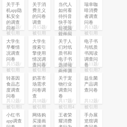
关于手
关于消
当代人
瑞幸咖
机app隐
费主义
如何看
啡消费
私安全
的问卷
待抖音
者调查
的调查
调查
快手等
问卷
共14题/
共15题/
共10题/
共13题/
问卷
短视频
被引用
被引用
被引用
被引用
软件问
66次
18次
34次
27次
卷调查
大学生
大学生
关于人
电子书
早餐情
搜索引
们对纸
与纸质
况调查
擎使用
质书和
书阅读
问卷
情况调
电子书
调查问
共15题/
共12题/
共10题/
共11题/
查问卷
选择倾
卷
被引用
被引用
被引用
被引用7
向性调
62次
21次
13次
次
查问卷
转基因
奶茶市
关于宠
益生菌
食品态
场需求
物行业
产品调
度调查
问卷调
调查问
查问卷
问卷
查
卷
共12题/
共18题/
共17题/
共12题/
被引用1
被引用
被引用4
被引用
次
23次
次
10次
小红书
网络购
王者荣
手办展
app调查
买漫画
耀消费
览馆调
问卷
书籍调
者行为
查问卷