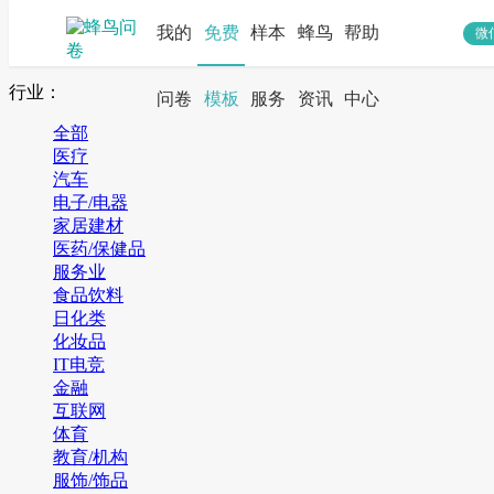
我的
免费
样本
蜂鸟
帮助
微
搜索
行业：
问卷
模板
服务
资讯
中心
全部
医疗
汽车
电子/电器
家居建材
医药/保健品
服务业
食品饮料
日化类
化妆品
IT电竞
金融
互联网
体育
教育/机构
服饰/饰品