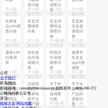
查问卷
调查问
共14题/
共10题/
共14题/
共19题/
卷
被引用
被引用1
被引用3
被引用1
16次
次
次
次
生鲜食
盲盒消
盲盒消
盲盒购
品APP调
费调查
费情况
买意愿
查问卷
问卷
调查问
调查问
卷
卷
共10题/
共11题/
共8题/被
共10题/
被引用3
被引用7
引用1次
被引用1
次
次
次
漫画APP
绿色食
绝地求
健康养
问卷调
品市场
生游戏
生盲盒
查
调查问
调查问
app问卷
卷
卷
调查
共15题/
共10题/
共16题/
共12题/
公司
被引用1
被引用4
被引用4
被引用2
关于我们
次
次
次
次
联系我们
花果茶
后疫情
关于快
关于动
邮箱咨询：consult@fnwenjuan.cn
在线咨询：4006-000-372
益生菌
时代下
消品市
漫周边
饮料消
生鲜电
场调查
产品的
其它
费情况
商平台
问卷
调查问
共14题/
共17题/
共9题/被
共11题/
模板大全
网站地图
用户调
卷