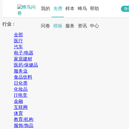
我的
免费
样本
蜂鸟
帮助
微
搜索
行业：
问卷
模板
服务
资讯
中心
全部
医疗
汽车
电子/电器
家居建材
医药/保健品
服务业
食品饮料
日化类
化妆品
IT电竞
金融
互联网
体育
教育/机构
服饰/饰品