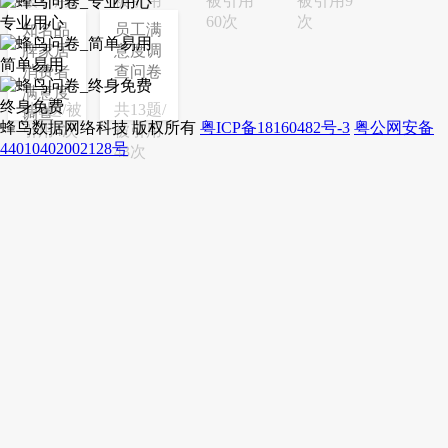
被引用2
被引用
被引用
被引用9
次
10次
60次
次
专业用心
知名品
员工满
牌家居
意度调
简单易用
消费者
查问卷
满意度
终身免费
共9题/被
共13题/
调查
蜂鸟数据网络科技 版权所有
粤ICP备18160482号-3
粤公网安备
引用4次
被引用
44010402002128号
43次