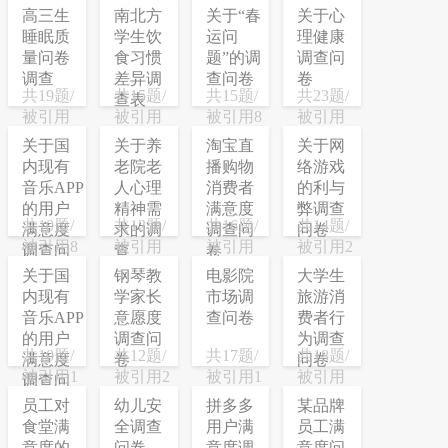
高三生
南北方
关于“春
关于心
睡眠质
学生饮
运问
理健康
量问卷
食习惯
题”的调
调查问
调查
差异调
查问卷
卷
共19题/
共15题/
共15题/
共23题/
查表
被引用
被引用
被引用8
被引用
77次
21次
次
23次
关于国
关于养
淘宝直
关于网
内现有
老院老
播购物
络游戏
音乐APP
人心理
消费者
的利与
的用户
精神需
满意度
弊调查
共10题/
共12题/
共16题/
共14题/
满意度
求的调
调查问
问卷
被引用8
被引用
被引用
被引用2
调查问
查
卷
次
13次
18次
次
卷
关于国
钢琴教
电影院
大学生
内现有
学家长
市场调
旅游消
音乐APP
意愿度
查问卷
费者行
的用户
调查问
为调查
共10题/
共12题/
共17题/
共18题/
满意度
卷
问卷
被引用1
被引用2
被引用1
被引用
调查问
次
次
次
18次
卷
员工对
幼儿安
拼多多
某品牌
食堂满
全调查
用户满
员工满
意度的
问卷
意度调
意度问