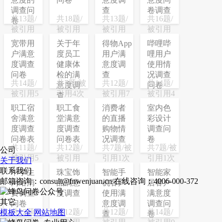
调查问
查
卷调查
共13题/
共18题/
共13题/
共16题/
卷
被引用
被引用
被引用
被引用
44次
12次
21次
20次
宽带用
关于年
得物App
哔哩哔
户满意
度员工
用户满
哩用户
度调查
健康体
意度调
使用情
问卷
检的满
查
况调查
共14题/
共7题/被
共12题/
共14题/
意度调
问卷
被引用5
引用4次
被引用7
被引用4
查
次
次
次
职工宿
职工食
消费者
室内色
舍满意
堂满意
的直播
彩设计
度调查
度调查
购物情
调查问
问卷表
问卷表
况调查
卷
共11题/
共12题/
共7题/被
共7题/被
公司
被引用5
被引用
引用1次
引用1次
关于我们
次
20次
联系我们
中学生
珠宝饰
智能手
智能家
邮箱咨询：consult@fnwenjuan.cn
在线咨询：4006-000-372
网络消
品满意
机客户
居客户
费调查
度调查
使用满
满意度
其它
问卷
意度调
调查问
共12题/
共12题/
共12题/
共14题/
模板大全
网站地图
查
卷