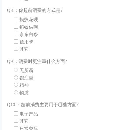
Q
8 ：你超前消费的方式是?
蚂蚁花呗
蚂蚁借呗
京东白条
信用卡
其它
Q
9 ：消费时更注重什么方面?
无所谓
都注重
精神
物质
Q
10 ：超前消费主要用于哪些方面?
电子产品
其它
日常交际