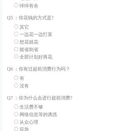
绰绰有余
Q
5 ：你花钱的方式是?
其它
一边花一边打算
想花就花
能省则省
全部计划好再花
Q
6 ：你有过超前消费行为吗？
有
没有
Q
7 ：你为什么会进行超前消费?
生活费不够
网络信息等的诱惑
从众心理
应急