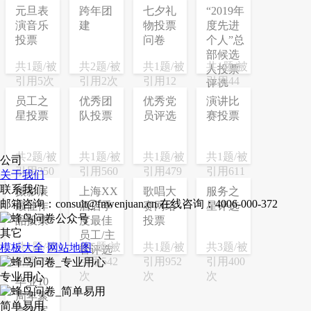
元旦表
跨年团
七夕礼
“2019年
演音乐
建
物投票
度先进
投票
问卷
个人”总
部候选
共1题/被
共2题/被
共1题/被
共1题/被
人投票
引用5次
引用2次
引用12
引用44
评选
次
次
员工之
优秀团
优秀党
演讲比
星投票
队投票
员评选
赛投票
共2题/被
共1题/被
共1题/被
共1题/被
公司
引用350
引用560
引用479
引用611
关于我们
次
次
次
次
联系我们
摄影展
上海XX
歌唱大
服务之
邮箱咨询：consult@fnwenjuan.cn
在线咨询：4006-000-372
最佳作
酒店季
赛网络
星评选
品投票
度最佳
投票
其它
员工/主
共1题/被
共5题/被
共1题/被
共3题/被
模板大全
网站地图
管评选
引用856
引用542
引用952
引用400
次
次
次
次
专业用心
毕业10
周年聚
简单易用
会方案