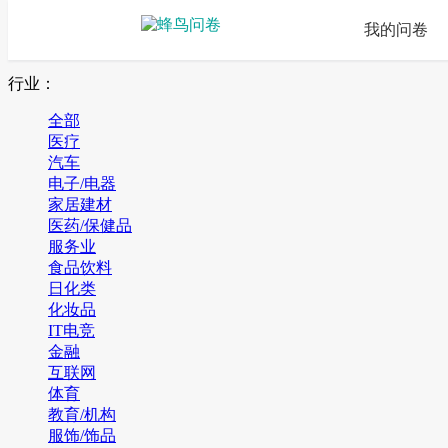
我的问卷
行业：
全部
医疗
汽车
电子/电器
家居建材
医药/保健品
服务业
食品饮料
日化类
化妆品
IT电竞
金融
互联网
体育
教育/机构
服饰/饰品