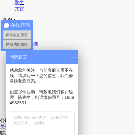
学生
其它
类别：
在线咨询
全部
问卷收集服务
疫情
满意度调查
网站功能服务
产品调查
品牌调查
请您留言
广告调查
包装测试
感谢您的关注，当前客服人员不在
概念测试
线，请填写一下您的信息，我们会
尽快和您联系。
活动测试
名称测试
如需尽快协助，请致电我们客户经
投票评选
理，陈先生，电话微信同号：1859
报名登记表
4982551
意见反馈
其它
公司
关于我们
联系我们