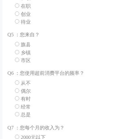
在职
创业
待业
Q
5 ：您来自？
旗县
乡镇
市区
Q
6 ：您使用超前消费平台的频率？
从不
偶尔
有时
经常
总是
Q
7 ：您每个月的收入为？
2000元以下