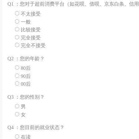
Q
1 ：您对于超前消费平台（如花呗、借呗、京东白条、信
不太接受
一般
比较接受
完全接受
完全不接受
Q
2 ：您的年龄？
80后
90后
00后
Q
3 ：您的性别？
男
女
Q
4 ：您目前的就业状态？
在读