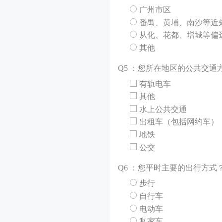
广州市区
番禺、黄埔、南沙等近
从化、花都、增城等偏
其他
Q
5 ：您所在地区的公共交通
有轨电车
其他
水上公共交通
出租车（包括网约车）
地铁
公交
Q
6 ：您平时主要的出行方式
步行
自行车
电动车
私家车