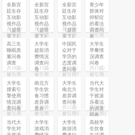
全新宫
全新宫
全新宫
青少年
廷生存
廷生存
廷生存
群体对
互动影
互动影
互动影
抑郁症
视作品
视作品
视作品
的看法
共10题/
共10题/
共10题/
共18题/
《盛世
《盛世
《盛世
调查问
被引用
被引用
被引用
被引用
天下》
天下》
天下》
卷
111次
76次
499次
635次
女帝篇
女帝篇
女帝篇
高三生
大学生
中国民
大学生
调研问
调研问
调研问
睡眠质
超前消
众对于
早餐情
卷
卷
卷
量问卷
费情况
学历的
况调查
调查
调查问
态度调
问卷
共19题/
共15题/
共13题/
共15题/
卷
查问卷
被引用
被引用
被引用7
被引用
77次
78次
次
62次
大学生
南北方
大学生
当代大
搜索引
学生饮
南北方
学生对
擎使用
食习惯
差异调
于摇滚
情况调
差异调
查问卷
乐看法
共12题/
共15题/
共12题/
共20题/
查问卷
查表
的调查
被引用
被引用
被引用5
被引用1
问卷
21次
21次
次
次
当代大
大学生
大学生
高校学
学生对
游戏消
旅游消
生饮食
于摇滚
费情况
费者行
生活调