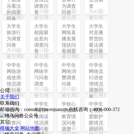
乐看法
调查问
为调查
查
共20题/
共10题/
共18题/
共45题/
的调查
卷
问卷
被引用2
被引用
被引用
被引用
问卷
次
15次
18次
35次
大学生
大学生
大学生
大学生
旅游行
校园展
网络直
对直播
为调查
会意向
播发展
带货的
问卷
调查问
现状问
看法调
共16题/
共11题/
共18题/
共17题/
卷
卷调查
查问卷
被引用8
被引用
被引用8
被引用
次
10次
次
10次
中学生
中学生
中学生
中学生
网络游
网络学
网络消
网络流
戏使用
习问卷
费调查
行语使
情况调
调查
问卷
用情况
共14题/
共15题/
共12题/
共16题/
查问卷
调查问
公司
被引用9
被引用
被引用2
被引用3
卷
关于我们
次
10次
次
次
联系我们
中学生
中学生
学校心
中学生
邮箱咨询：consult@fnwenjuan.cn
在线咨询：4006-000-372
网络交
手机网
理健康
近视及
友利弊
络阅读
教育情
爱眼护
其它
调查问
情况调
况问卷
眼情况
共13题/
共16题/
共13题/
共17题/
模板大全
网站地图
卷
查问卷
调查
调研问