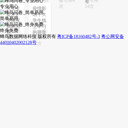
被引用3
被引用1
被引用4
被引用
卷
次
次
次
54次
专业用心
大学生
疫情影
爱牙护
响下大
简单易用
牙情况
学生线
调研问
上学习
终身免费
共13题/
共12题/
卷
的调查
蜂鸟数据网络科技 版权所有
粤ICP备18160482号-3
粤公网安备
被引用5
被引用
44010402002128号
次
17次