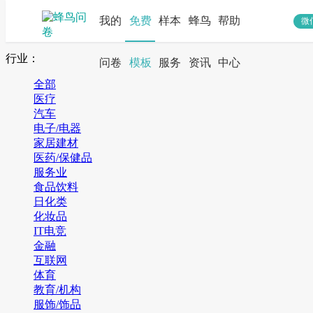
我的
免费
样本
蜂鸟
帮助
微
搜索
行业：
问卷
模板
服务
资讯
中心
全部
医疗
汽车
电子/电器
家居建材
医药/保健品
服务业
食品饮料
日化类
化妆品
IT电竞
金融
互联网
体育
教育/机构
服饰/饰品