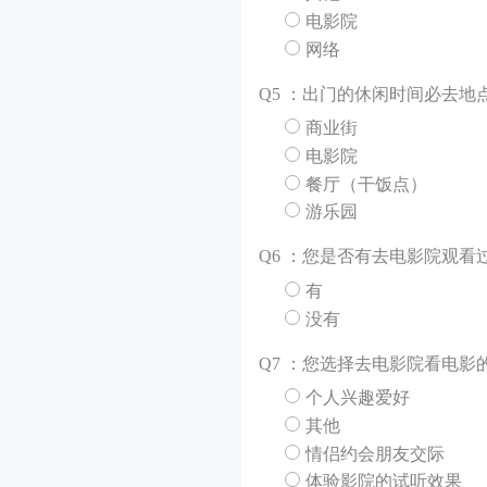
电影院
网络
Q
5 ：出门的休闲时间必去地
商业街
电影院
餐厅（干饭点）
游乐园
Q
6 ：您是否有去电影院观看
有
没有
Q
7 ：您选择去电影院看电影
个人兴趣爱好
其他
情侣约会朋友交际
体验影院的试听效果