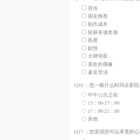
宣传
朋友推荐
制作成本
斩获各项奖项
热度
剧情
大牌明星
喜欢的偶像
著名导演
Q
16 ：您一般什么时间去影
中午12点之前
13：00-17：00
17：00-21：00
其他
Q
17 ：您觉得您可以承受的