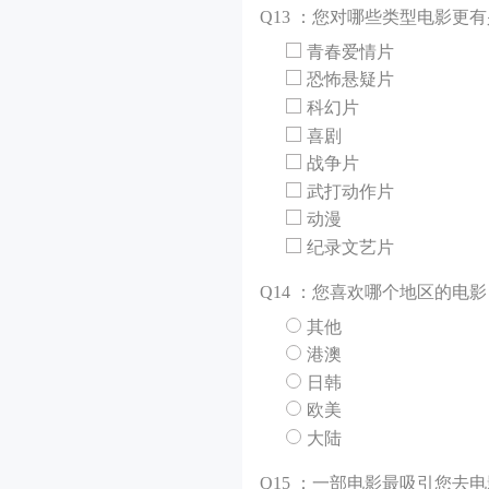
Q
13 ：您对哪些类型电影更
青春爱情片
恐怖悬疑片
科幻片
喜剧
战争片
武打动作片
动漫
纪录文艺片
Q
14 ：您喜欢哪个地区的电影
其他
港澳
日韩
欧美
大陆
Q
15 ：一部电影最吸引您去