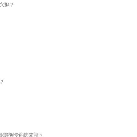
有兴趣？
？
电影院观赏的因素是？