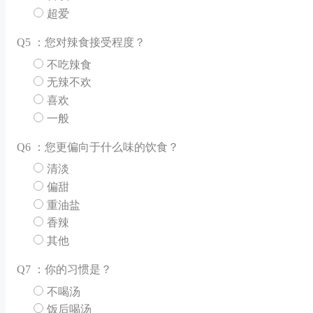
超爱
Q
5 ：您对辣食接受程度？
不吃辣食
无辣不欢
喜欢
一般
Q
6 ：您更偏向于什么味的饮食？
清淡
偏甜
重油盐
香辣
其他
Q
7 ：你的习惯是？
不喝汤
饭后喝汤