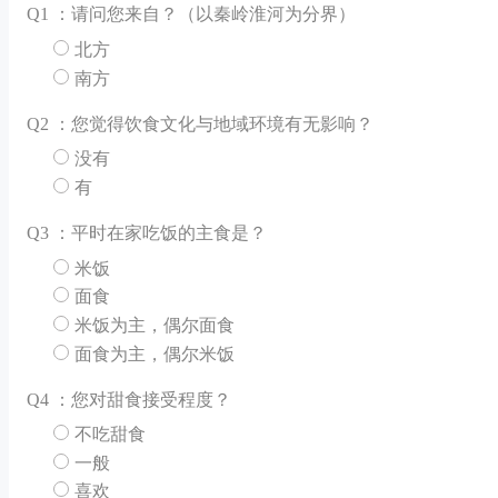
Q
1 ：请问您来自？（以秦岭淮河为分界）
北方
南方
Q
2 ：您觉得饮食文化与地域环境有无影响？
没有
有
Q
3 ：平时在家吃饭的主食是？
米饭
面食
米饭为主，偶尔面食
面食为主，偶尔米饭
Q
4 ：您对甜食接受程度？
不吃甜食
一般
喜欢