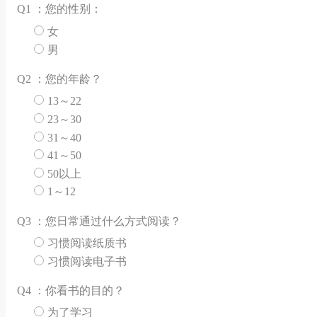
Q
1 ：您的性别：
女
男
Q
2 ：您的年龄？
13～22
23～30
31～40
41～50
50以上
1～12
Q
3 ：您日常通过什么方式阅读？
习惯阅读纸质书
习惯阅读电子书
Q
4 ：你看书的目的？
为了学习