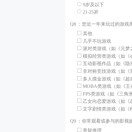
9岁及以下
21-25岁
Q
8 ：您近一年来玩过的游戏
其他
几乎不玩游戏
派对类游戏（如《元梦
模拟经营类游戏（如《
互动影视作品（如《隐
非对称竞技游戏（如《
多人摸金游戏（如《超
MOBA类游戏（如《王
FPS类游戏（如《三
乙女向恋爱游戏（如《
文字剧情类游戏（如《
Q
9 ：你常观看或参与的影视
悬疑推理