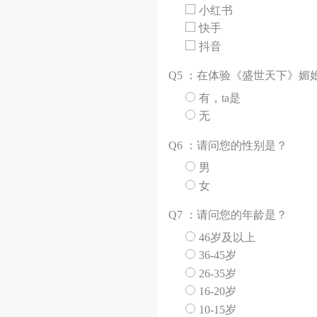
小红书
快手
抖音
Q
5 ：在体验《盛世天下》
有，ta是
无
Q
6 ：请问您的性别是？
男
女
Q
7 ：请问您的年龄是？
46岁及以上
36-45岁
26-35岁
16-20岁
10-15岁