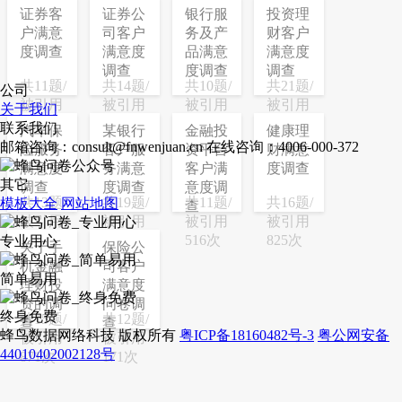
证券客
证券公
银行服
投资理
户满意
司客户
务及产
财客户
度调查
满意度
品满意
满意度
调查
度调查
调查
共11题/
共14题/
共10题/
共21题/
公司
被引用
被引用
被引用
被引用
关于我们
220次
586次
229次
184次
联系我们
汽车保
某银行
金融投
健康理
邮箱咨询：consult@fnwenjuan.cn
在线咨询：4006-000-372
险服务
客户服
资平台
财满意
满意度
务满意
客户满
度调查
其它
调查
度调查
意度调
共13题/
共19题/
共11题/
共16题/
模板大全
网站地图
查
被引用
被引用
被引用
被引用
894次
95次
516次
825次
专业用心
关于手
保险公
机金融
司客户
简单易用
理财投
满意度
资的调
问卷调
终身免费
共15题/
共12题/
查
查
蜂鸟数据网络科技 版权所有
粤ICP备18160482号-3
粤公网安备
被引用
被引用
44010402002128号
871次
171次