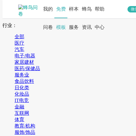
我的
免费
样本
蜂鸟
帮助
微
搜索
行业：
问卷
模板
服务
资讯
中心
全部
医疗
汽车
电子/电器
家居建材
医药/保健品
服务业
食品饮料
日化类
化妆品
IT电竞
金融
互联网
体育
教育/机构
服饰/饰品