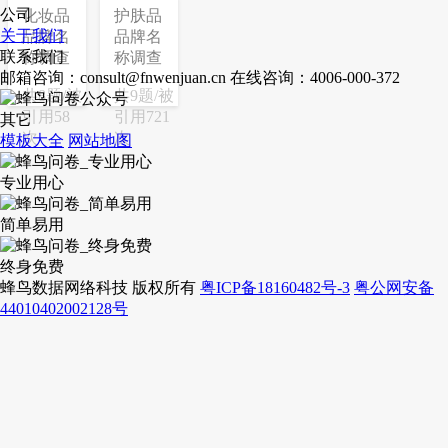
公司
化妆品
护肤品
关于我们
品牌名
品牌名
联系我们
称调查
称调查
邮箱咨询：consult@fnwenjuan.cn
在线咨询：4006-000-372
共8题/被
共9题/被
引用58
引用721
其它
次
次
模板大全
网站地图
专业用心
简单易用
终身免费
蜂鸟数据网络科技 版权所有
粤ICP备18160482号-3
粤公网安备
44010402002128号