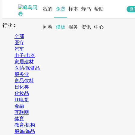
我的
免费
样本
蜂鸟
帮助
微
搜索
行业：
问卷
模板
服务
资讯
中心
全部
医疗
汽车
电子/电器
家居建材
医药/保健品
服务业
食品饮料
日化类
化妆品
IT电竞
金融
互联网
体育
教育/机构
服饰/饰品