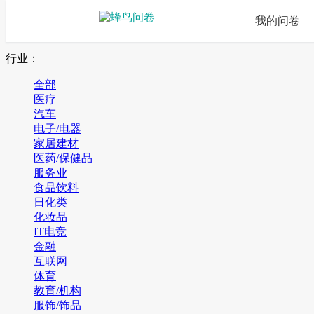
我的问卷
行业：
全部
医疗
汽车
电子/电器
家居建材
医药/保健品
服务业
食品饮料
日化类
化妆品
IT电竞
金融
互联网
体育
教育/机构
服饰/饰品