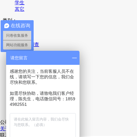
学生
其它
类别：
在线咨询
全部
问卷收集服务
疫情
满意度调查
网站功能服务
产品调查
品牌调查
请您留言
广告调查
包装测试
感谢您的关注，当前客服人员不在
概念测试
线，请填写一下您的信息，我们会
尽快和您联系。
活动测试
名称测试
如需尽快协助，请致电我们客户经
投票评选
理，陈先生，电话微信同号：1859
报名登记表
4982551
意见反馈
其它
公司
关于我们
联系我们