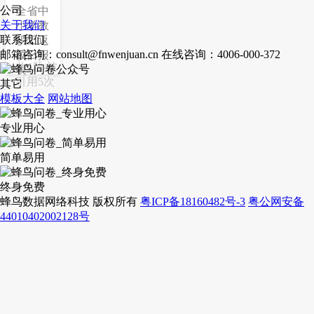
公司
全省中
关于我们
小学教
联系我们
职工返
邮箱咨询：consult@fnwenjuan.cn
在线咨询：4006-000-372
校日报
共6题/被
表
引用5次
其它
模板大全
网站地图
专业用心
简单易用
终身免费
蜂鸟数据网络科技 版权所有
粤ICP备18160482号-3
粤公网安备
44010402002128号