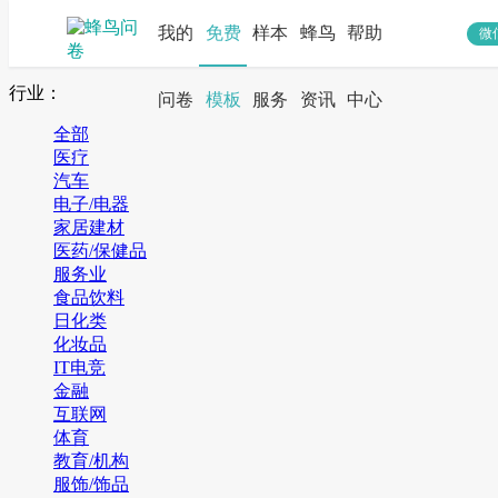
我的
免费
样本
蜂鸟
帮助
微
搜索
行业：
问卷
模板
服务
资讯
中心
全部
医疗
汽车
电子/电器
家居建材
医药/保健品
服务业
食品饮料
日化类
化妆品
IT电竞
金融
互联网
体育
教育/机构
服饰/饰品