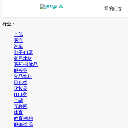
我的问卷
行业：
全部
医疗
汽车
电子/电器
家居建材
医药/保健品
服务业
食品饮料
日化类
化妆品
IT电竞
金融
互联网
体育
教育/机构
服饰/饰品