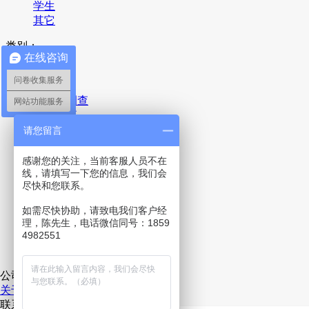
学生
其它
类别：
在线咨询
全部
问卷收集服务
疫情
满意度调查
网站功能服务
产品调查
品牌调查
请您留言
广告调查
包装测试
感谢您的关注，当前客服人员不在
概念测试
线，请填写一下您的信息，我们会
尽快和您联系。
活动测试
名称测试
如需尽快协助，请致电我们客户经
投票评选
理，陈先生，电话微信同号：1859
报名登记表
4982551
意见反馈
其它
公司
关于我们
联系我们