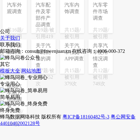
汽车外
汽车配
汽车内
汽车零
观调查
件及零
饰调查
件市场
部件产
调查
品调查
共16题/
共9题/被
共15题/
共19题/
公司
被引用
引用419
被引用
被引用
关于我们
150次
次
647次
599次
联系我们
汽车保
关于汽
关于汽
共享汽
邮箱咨询：consult@fnwenjuan.cn
在线咨询：4006-000-372
养调查
车雨刮
车社交
车使用
器的调
APP调查
情况调
其它
查
查
共17题/
共7题/被
共15题/
共12题/
模板大全
网站地图
被引用
引用652
被引用
被引用
114次
次
379次
749次
专业用心
电动汽
车动力
简单易用
电池调
查
终身免费
共17题/
蜂鸟数据网络科技 版权所有
粤ICP备18160482号-3
粤公网安备
被引用
44010402002128号
446次