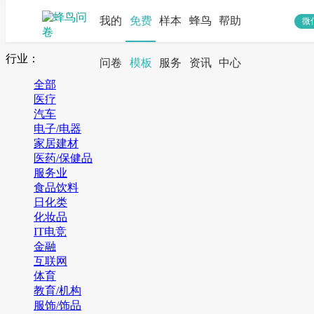
我的
免费
样本
蜂鸟
帮助
微
搜索
行业：
问卷
模板
服务
资讯
中心
全部
医疗
汽车
电子/电器
家居建材
医药/保健品
服务业
食品饮料
日化类
化妆品
IT电竞
金融
互联网
体育
教育/机构
服饰/饰品