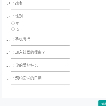
Q
1 ：姓名
Q
2 ：性别
男
女
Q
3 ：手机号码
Q
4 ：加入社团的理由？
Q
5 ：你的爱好特长
Q
6 ：预约面试的日期
引