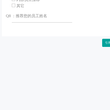
其它
Q
8 ：推荐您的员工姓名
引