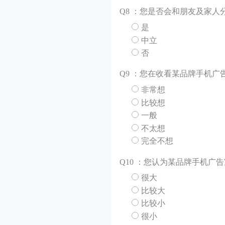
Q
8 ：您是否会和朋友及家人
是
中立
否
Q
9 ：您在收看某品牌手机广
非常想
比较想
一般
不太想
完全不想
Q
10 ：您认为某品牌手机广
很大
比较大
比较小
很小