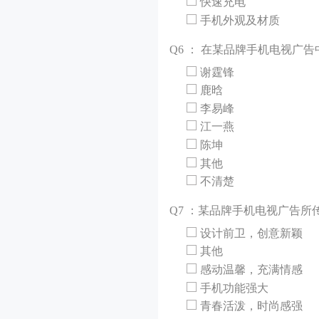
快速充电
手机外观及材质
Q
6 ： 在某品牌手机电视广
谢霆锋
鹿晗
李易峰
江一燕
陈坤
其他
不清楚
Q
7 ：某品牌手机电视广告
设计前卫，创意新颖
其他
感动温馨，充满情感
手机功能强大
青春活泼，时尚感强