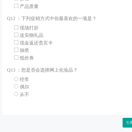
产品质量
Q
12 ：下列促销方式中你最喜欢的一项是？
现场打折
送实物礼品
现金返还贵宾卡
抽奖
抵价券
Q
13 ：您是否会选择网上化妆品？
经常
偶尔
从不
引