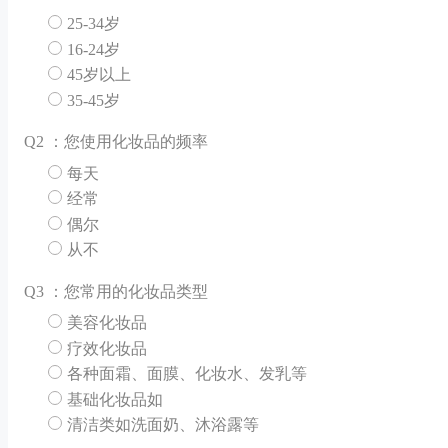
25-34岁
16-24岁
45岁以上
35-45岁
Q
2 ：您使用化妆品的频率
每天
经常
偶尔
从不
Q
3 ：您常用的化妆品类型
美容化妆品
疗效化妆品
各种面霜、面膜、化妆水、发乳等
基础化妆品如
清洁类如洗面奶、沐浴露等