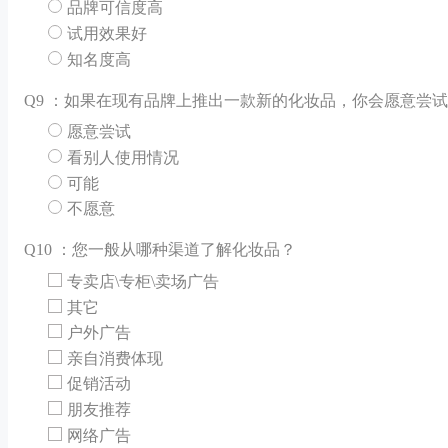
品牌可信度高
试用效果好
知名度高
Q
9 ：如果在现有品牌上推出一款新的化妆品，你会愿意尝
愿意尝试
看别人使用情况
可能
不愿意
Q
10 ：您一般从哪种渠道了解化妆品？
专卖店\专柜\卖场广告
其它
户外广告
亲自消费体现
促销活动
朋友推荐
网络广告