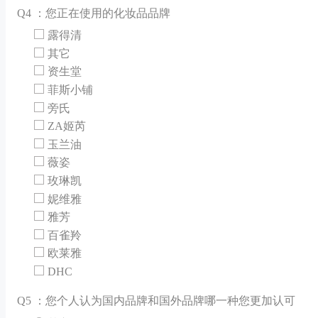
Q
4 ：您正在使用的化妆品品牌
露得清
其它
资生堂
菲斯小铺
旁氏
ZA姬芮
玉兰油
薇姿
玫琳凯
妮维雅
雅芳
百雀羚
欧莱雅
DHC
Q
5 ：您个人认为国内品牌和国外品牌哪一种您更加认可