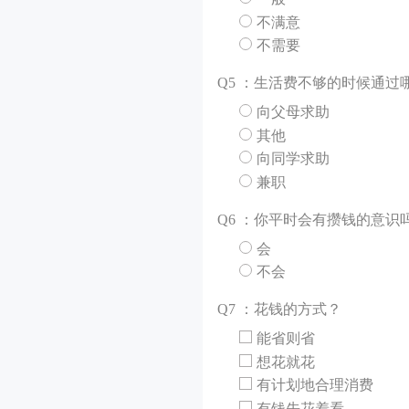
不满意
不需要
Q
5 ：生活费不够的时候通过
向父母求助
其他
向同学求助
兼职
Q
6 ：你平时会有攒钱的意识
会
不会
Q
7 ：花钱的方式？
能省则省
想花就花
有计划地合理消费
有钱先花着看