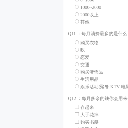
1000~2000
2000以上
其他
Q
11 ：每月消费最多的是什么
购买衣物
吃
恋爱
交通
购买奢饰品
生活用品
娱乐活动(聚餐 KTV 电
Q
12 ：每月多余的钱你会用
存起来
大手花掉
购买书籍