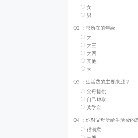
女
男
Q
2 ：您所在的年级
大二
大三
大四
其他
大一
Q
3 ：生活费的主要来源？
父母提供
自己赚取
奖学金
Q
4 ：你对父母所给生活费的
很满意
一般