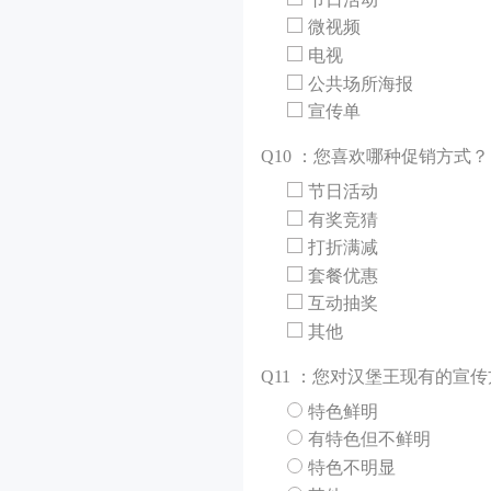
微视频
电视
公共场所海报
宣传单
Q
10 ：您喜欢哪种促销方式？
节日活动
有奖竞猜
打折满减
套餐优惠
互动抽奖
其他
Q
11 ：您对汉堡王现有的宣
特色鲜明
有特色但不鲜明
特色不明显