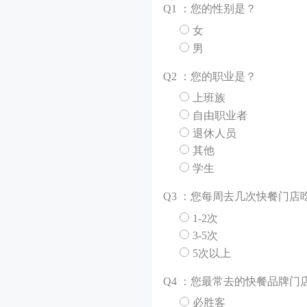
Q
1 ：您的性别是？
女
男
Q
2 ：您的职业是？
上班族
自由职业者
退休人员
其他
学生
Q
3 ：您每周去几次快餐门店
1-2次
3-5次
5次以上
Q
4 ：您最常去的快餐品牌门
必胜客