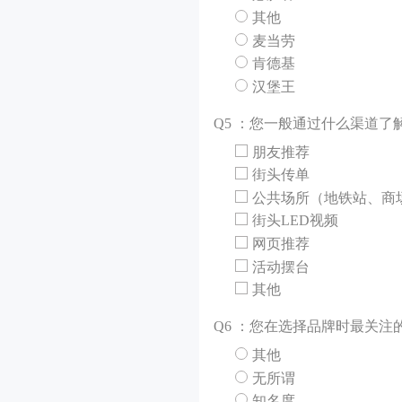
其他
麦当劳
肯德基
汉堡王
Q
5 ：您一般通过什么渠道了
朋友推荐
街头传单
公共场所（地铁站、商
街头LED视频
网页推荐
活动摆台
其他
Q
6 ：您在选择品牌时最关注
其他
无所谓
知名度