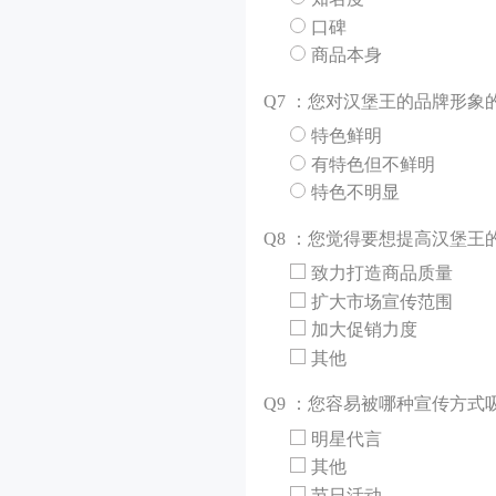
口碑
商品本身
Q
7 ：您对汉堡王的品牌形象
特色鲜明
有特色但不鲜明
特色不明显
Q
8 ：您觉得要想提高汉堡
致力打造商品质量
扩大市场宣传范围
加大促销力度
其他
Q
9 ：您容易被哪种宣传方式
明星代言
其他
节日活动