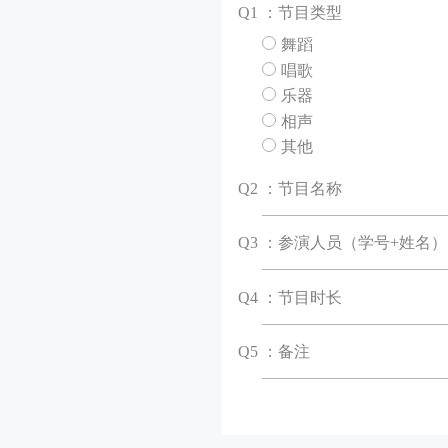
Q
1 ：节目类型
舞蹈
唱歌
乐器
相声
其他
Q
2 ：节目名称
Q
3 ：参演人员（学号+姓名）
Q
4 ：节目时长
Q
5 ：备注