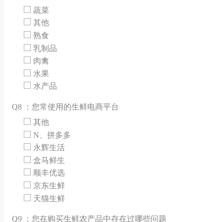
蔬菜
其他
熟食
乳制品
肉禽
水果
水产品
Q
8 ：您常使用的生鲜电商平台
其他
N、拼多多
永辉生活
盒马鲜生
顺丰优选
京东生鲜
天猫生鲜
Q
9 ：您在购买生鲜农产品中存在过哪些问题