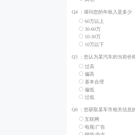
Q
4 ：请问您的年收入是多少
60万以上
30-60万
10-30万
10万以下
Q
5 ：您认为某汽车的当前价
过高
偏高
基本合理
偏低
过低
Q
6 ：您获取某车市相关信息
互联网
电视/广告
报纸/杂志