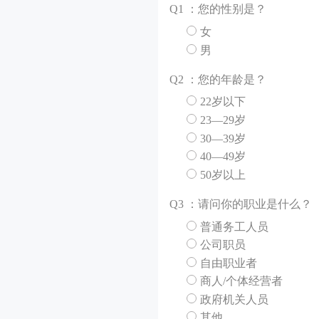
Q
1 ：您的性别是？
女
男
Q
2 ：您的年龄是？
22岁以下
23—29岁
30—39岁
40—49岁
50岁以上
Q
3 ：请问你的职业是什么？
普通务工人员
公司职员
自由职业者
商人/个体经营者
政府机关人员
其他