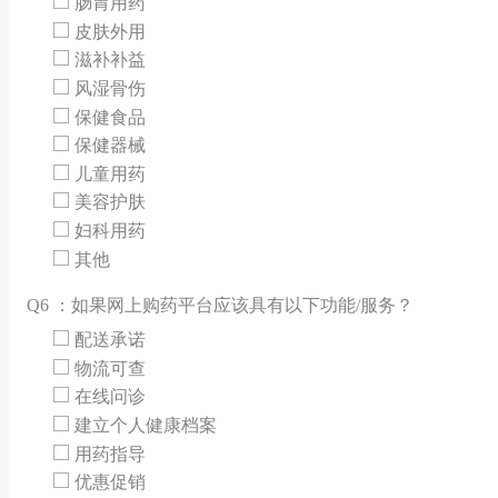
肠胃用药
皮肤外用
滋补补益
风湿骨伤
保健食品
保健器械
儿童用药
美容护肤
妇科用药
其他
Q
6 ：如果网上购药平台应该具有以下功能/服务？
配送承诺
物流可查
在线问诊
建立个人健康档案
用药指导
优惠促销