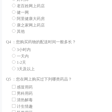
老百姓网上药店
健一网
阿里健康大药房
康之家网上药店
其他
Q
4 ：您购买药物的配送时间一般多长？
3小时内
一天内
1-2天
3天及以上
Q
5 ：您在网上购买过下列哪类药品？
感冒用药
男科用药
清热解毒
计生情趣