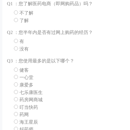
Q
1 ：您了解医药电商（即网购药品）吗？
不了解
了解
Q
2 ：您半年内是否有过网上购药的经历？
有
没有
Q
3 ：您使用最多的是以下哪个？
健客
一心堂
康爱多
七乐康医生
药房网商城
叮当快药
药网
海王星辰
好药师