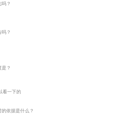
志吗？
告吗？
度是？
以看一下的
时的依据是什么？