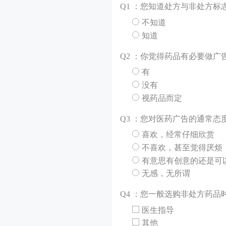
Q
1 ：您知道处方与非处方标
不知道
知道
Q
2 ：你觉得药品有必要做广
有
没有
视药品而定
Q
3 ：您对医药广告的通常态
喜欢，经常仔细欣赏
不喜欢，甚至觉得厌烦
有意思有创意的还是可
无感，无所谓
Q
4 ：您一般选购非处方药品
医生指导
其他