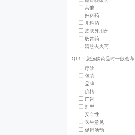
感冒咳嗽药
其他
妇科药
儿科药
皮肤外用药
肠胃药
清热去火药
Q
13 ：您选购药品时一般会
疗效
包装
品牌
价格
广告
剂型
安全性
医生意见
促销活动