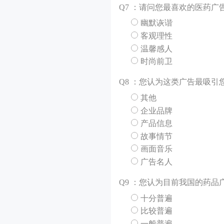
Q
7 ：请问您最喜欢的医药广
幽默诙谐
客观理性
温馨感人
时尚前卫
Q
8 ：您认为这类广告最吸引
其他
企业品牌
产品信息
故事情节
画面音乐
广告名人
Q
9 ：您认为目前我国的药
十分普遍
比较普遍
一般普遍