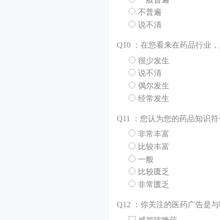
不普遍
说不清
Q
10 ：在您看来在药品行
很少发生
说不清
偶尔发生
经常发生
Q
11 ：您认为您的药品知识
非常丰富
比较丰富
一般
比较匮乏
非常匮乏
Q
12 ：你关注的医药广告是