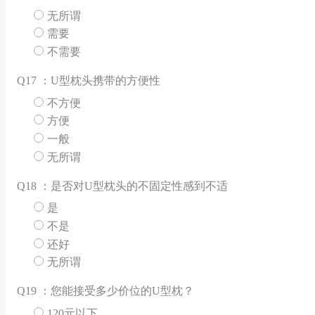
无所谓
需要
不需要
Q
17 ：U型枕头携带的方便性
不方便
方便
一般
无所谓
Q
18 ：是否对U型枕头的不固定性感到不适
是
不是
还好
无所谓
Q
19 ：您能接受多少价位的U型枕？
120元以下