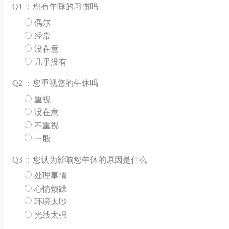
Q
1 ：您有午睡的习惯吗
偶尔
经常
没在意
几乎没有
Q
2 ：您重视您的午休吗
重视
没在意
不重视
一般
Q
3 ：您认为影响您午休的原因是什么
处理事情
心情烦躁
环境太吵
光线太强