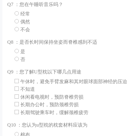
Q
7 ：您在午睡听音乐吗？
经常
偶然
不会
Q
8 ：是否长时间保持坐姿而脊椎感到不适
是
否
Q
9 ：您了解U型枕以下哪几点用途
午休时，避免手臂发麻和其对眼球面部神经的压迫
不知道
休闲看电视时，预防脊椎劳损
长期办公时，预防颈椎劳损
长期驾驶乘车时，缓解颈椎疲劳
Q
10 ：您认为u型枕的枕套材料应该为
棉布