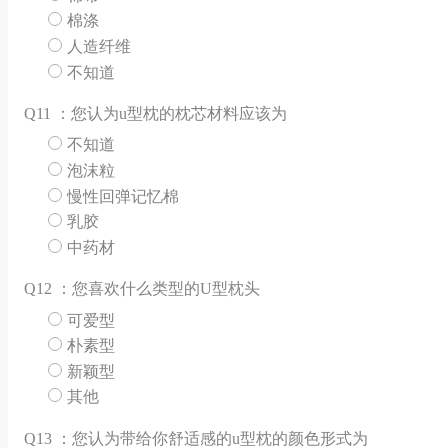
棉涤
人造纤维
不知道
Q
11 ：您认为u型枕的枕芯材料应该为
不知道
泡沫粒
慢性回弹记忆棉
乳胶
中药材
Q
12 ：您喜欢什么类型的U型枕头
可爱型
朴素型
新颖型
其他
Q
13 ：您认为带给你舒适感的u型枕的颜色形式为