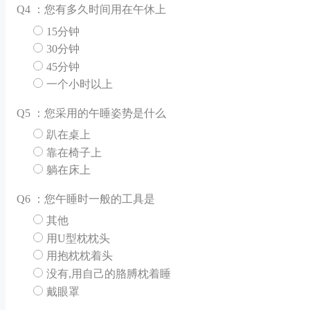
Q
4 ：您有多久时间用在午休上
15分钟
30分钟
45分钟
一个小时以上
Q
5 ：您采用的午睡姿势是什么
趴在桌上
靠在椅子上
躺在床上
Q
6 ：您午睡时一般的工具是
其他
用U型枕枕头
用抱枕枕着头
没有,用自己的胳膊枕着睡
戴眼罩