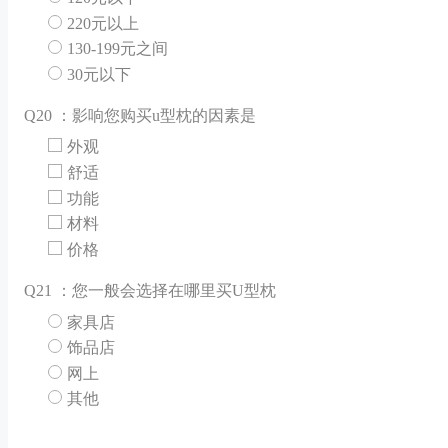
220元以上
130-199元之间
30元以下
Q
20 ：影响您购买u型枕的因素是
外观
舒适
功能
材料
价格
Q
21 ：您一般会选择在哪里买U型枕
家具店
饰品店
网上
其他