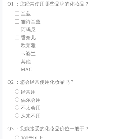
Q
1 ：您经常使用哪些品牌的化妆品？
兰蔻
雅诗兰黛
阿玛尼
香奈儿
欧莱雅
卡姿兰
其他
MAC
Q
2 ：您会经常使用化妆品吗？
经常用
偶尔会用
不太会用
从来不用
Q
3 ：您能接受的化妆品价位一般于？
300元以上