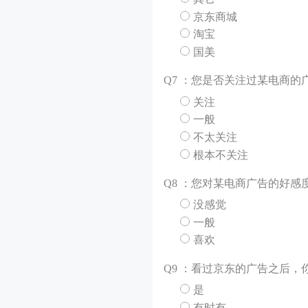
京东商城
淘宝
国美
Q
7 ：您是否关注过某电商的
关注
一般
不太关注
根本不关注
Q
8 ：您对某电商广告的好感
没感觉
一般
喜欢
Q
9 ：看过京东的广告之后
是
有时有