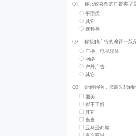
Q
1 ：你比较喜欢的广告类型
平面类
其它
视频类
Q
2 ：你接触广告的途径一般
广播、电视媒体
网络
户外广告
其它
Q
3 ：说到购物，您最先想到
国美
都不了解
其它
当当
亚马逊商城
京东商城