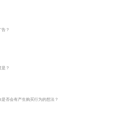
广告？
度是？
，你是否会有产生购买行为的想法？