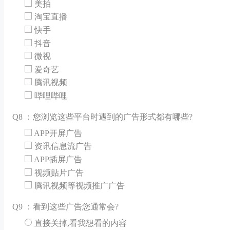
美拍
淘宝直播
快手
抖音
微视
爱奇艺
腾讯视频
哔哩哔哩
Q
8 ：您浏览这些平台时遇到的广告形式都有哪些?
APP开屏广告
资讯信息流广告
APP插屏广告
视频贴片广告
腾讯视频等视频推广广告
Q
9 ：看到这些广告您通常会?
直接关掉,看我想看的内容