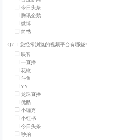
今日头条
腾讯企鹅
微博
简书
Q
7 ：您经常浏览的视频平台有哪些?
映客
一直播
花椒
斗鱼
YY
龙珠直播
优酷
小咖秀
小红书
今日头条
秒拍