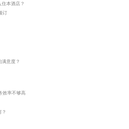
入住本酒店？
预订
的满意度？
务效率不够高
何？