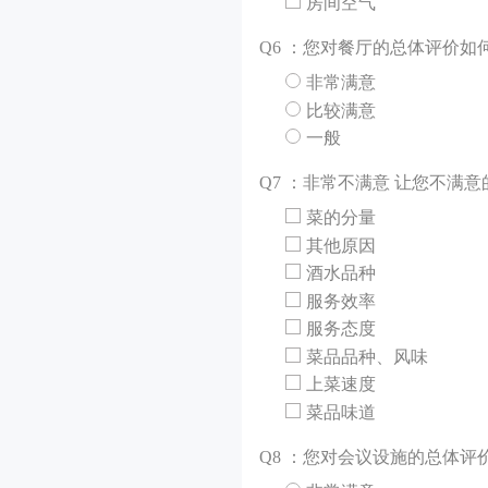
房间空气
Q
6 ：您对餐厅的总体评价如
非常满意
比较满意
一般
Q
7 ：非常不满意 让您不满
菜的分量
其他原因
酒水品种
服务效率
服务态度
菜品品种、风味
上菜速度
菜品味道
Q
8 ：您对会议设施的总体评