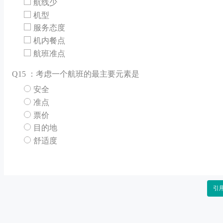
航线少
机型
服务态度
机内餐点
航班准点
Q
15 ：考虑一个航班的最主要元素是
安全
准点
票价
目的地
舒适度
引