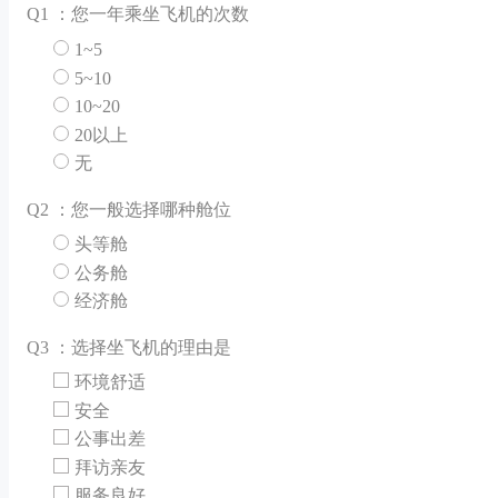
Q
1 ：您一年乘坐飞机的次数
1~5
5~10
10~20
20以上
无
Q
2 ：您一般选择哪种舱位
头等舱
公务舱
经济舱
Q
3 ：选择坐飞机的理由是
环境舒适
安全
公事出差
拜访亲友
服务良好