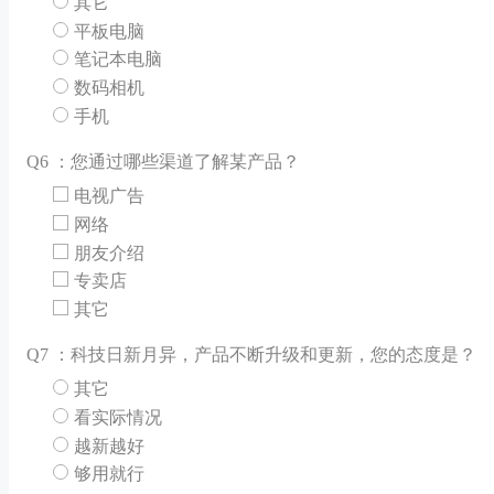
其它
平板电脑
笔记本电脑
数码相机
手机
Q
6 ：您通过哪些渠道了解某产品？
电视广告
网络
朋友介绍
专卖店
其它
Q
7 ：科技日新月异，产品不断升级和更新，您的态度是？
其它
看实际情况
越新越好
够用就行