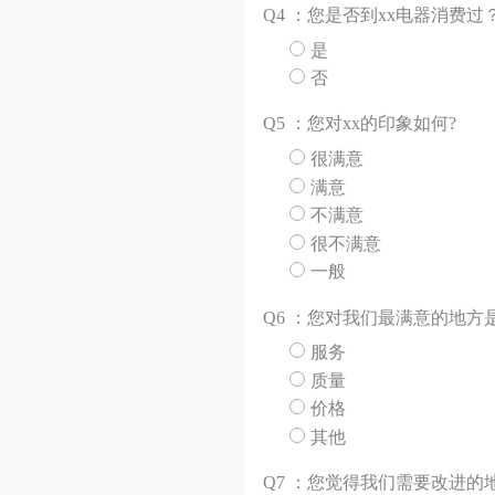
Q
4 ：您是否到xx电器消费过
是
否
Q
5 ：您对xx的印象如何?
很满意
满意
不满意
很不满意
一般
Q
6 ：您对我们最满意的地方
服务
质量
价格
其他
Q
7 ：您觉得我们需要改进的