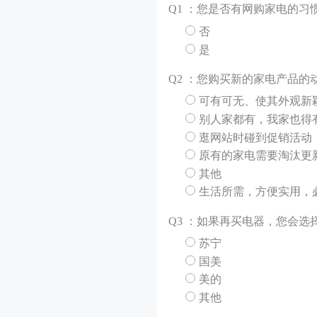
Q
1 ：您是否有网购家电的习
否
是
Q
2 ：您购买新的家电产品的
可有可无、使其外观新
别人家都有，我家也得
逛网站时碰到促销活动
原有的家电需要淘汰更
其他
生活所需，方便实用，
Q
3 ：如果再买电器，您会选
苏宁
国美
美的
其他