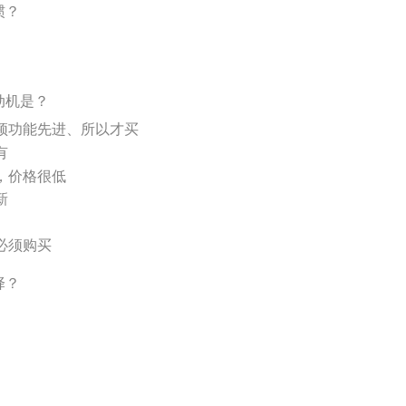
惯？
动机是？
颖功能先进、所以才买
有
，价格很低
新
必须购买
择？