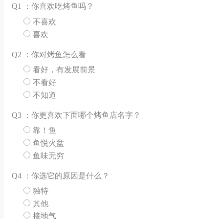
Q
1 ：你喜欢吃烤鱼吗？
不喜欢
喜欢
Q
2 ：你对烤鱼怎么看
看好，有发展前景
不看好
不知道
Q
3 ：你更喜欢下面哪个烤鱼店名字？
靠！鱼
鱼悦火盆
鱼味无穷
Q
4 ：你选它的原因是什么？
独特
其他
接地气