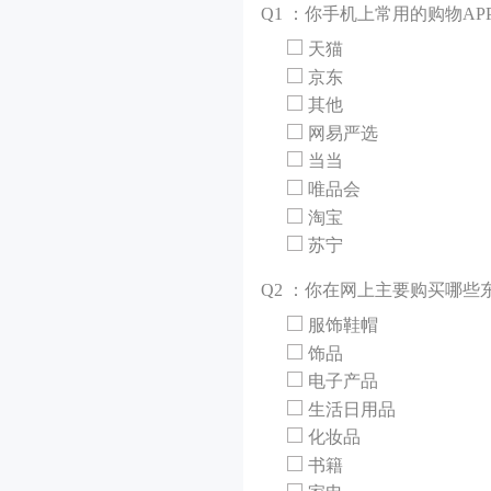
Q
1 ：你手机上常用的购物AP
天猫
京东
其他
网易严选
当当
唯品会
淘宝
苏宁
Q
2 ：你在网上主要购买哪些
服饰鞋帽
饰品
电子产品
生活日用品
化妆品
书籍