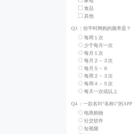
家电
食品
其他
Q
3 ：你平时网购的频率是？
每周１次
少于每月一次
每月１次
每月２－３次
每月５－６
每周２－３次
每周４－５次
每天一次或以上
Q
4 ：一款名叫“名称1”的A
电商购物
社交软件
短视频