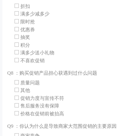
折扣
满多少减多少
限时抢
优惠券
抽奖
积分
满多少送小礼物
不喜欢促销
Q
8 ：购买促销产品担心获遇到过什么问题
质量问题
其他
促销力度与宣传不符
售后服务没有保障
价格在促销前被抬高
Q
9 ：你认为什么是导致商家大范围促销的主要原因
商家竞争