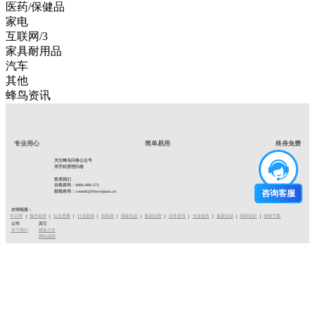
医药/保健品
家电
互联网/3
家具耐用品
汽车
其他
蜂鸟资讯
专业用心
简单易用
终身免费
关注蜂鸟问卷公众号
用手机管理问卷
联系我们
在线咨询：4006-000-372
咨询客服
邮箱咨询：consult@fnwenjuan.cn
友情链接：
牛片网
佩升前研
论文查重
行业新闻
招标网
招标信息
数据治理
日常资讯
专业报告
最新活动
调研知识
研报下载
公司
其它
关于我们
模板大全
网站地图